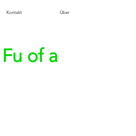
Kontakt
Über
u of a