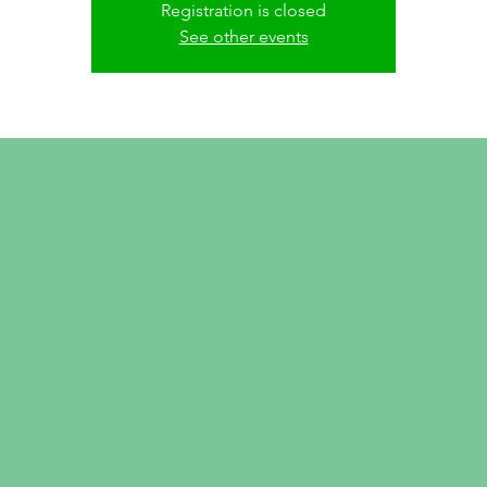
Registration is closed
See other events