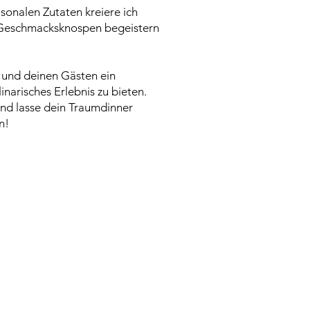
isonalen Zutaten kreiere ich
e Geschmacksknospen begeistern
ir und deinen Gästen ein
inarisches Erlebnis zu bieten.
und lasse dein Traumdinner
n!